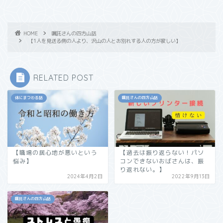
HOME
嘱託さんの四方山話
【1人を見送る側の人より、沢山の人とお別れする人の方が寂しい】
RELATED POST
体にまつわる話
嘱託さんの四方山話
【職場の居心地が悪いという
【過去は振り返らない！パソ
悩み】
コンできないおばさんは、振
り返れない。】
2024年4月2日
2022年9月13日
嘱託さんの四方山話