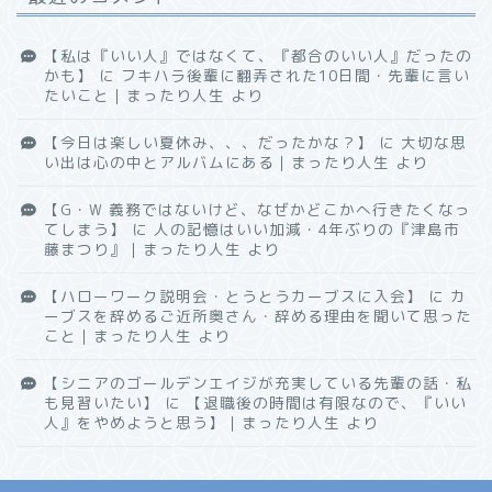
【私は『いい人』ではなくて、『都合のいい人』だったの
かも】
に
フキハラ後輩に翻弄された10日間・先輩に言い
たいこと｜まったり人生
より
【今日は楽しい夏休み、、、だったかな？】
に
大切な思
い出は心の中とアルバムにある｜まったり人生
より
【G・W 義務ではないけど、なぜかどこかへ行きたくなっ
てしまう】
に
人の記憶はいい加減・4年ぶりの『津島市
藤まつり』｜まったり人生
より
【ハローワーク説明会・とうとうカーブスに入会】
に
カ
ーブスを辞めるご近所奥さん・辞める理由を聞いて思った
こと｜まったり人生
より
【シニアのゴールデンエイジが充実している先輩の話・私
も見習いたい】
に
【退職後の時間は有限なので、『いい
人』をやめようと思う】｜まったり人生
より