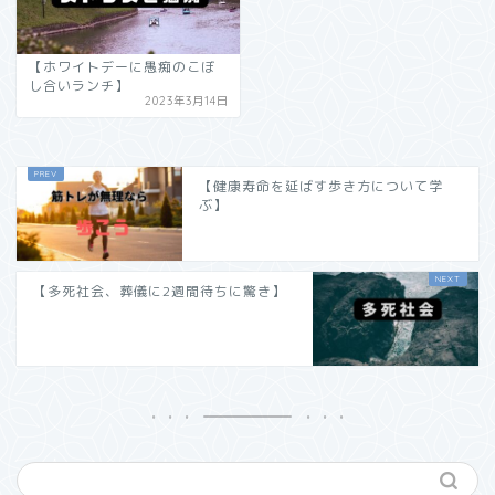
【ホワイトデーに愚痴のこぼ
し合いランチ】
2023年3月14日
【健康寿命を延ばす歩き方について学
ぶ】
【多死社会、葬儀に2週間待ちに驚き】