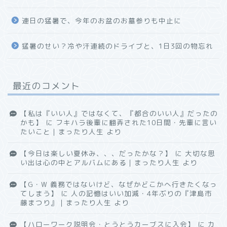
連日の猛暑で、今年のお盆のお墓参りも中止に
猛暑のせい？冷や汗連続のドライブと、1日3回の物忘れ
最近のコメント
【私は『いい人』ではなくて、『都合のいい人』だったの
かも】
に
フキハラ後輩に翻弄された10日間・先輩に言い
たいこと｜まったり人生
より
【今日は楽しい夏休み、、、だったかな？】
に
大切な思
い出は心の中とアルバムにある｜まったり人生
より
【G・W 義務ではないけど、なぜかどこかへ行きたくなっ
てしまう】
に
人の記憶はいい加減・4年ぶりの『津島市
藤まつり』｜まったり人生
より
【ハローワーク説明会・とうとうカーブスに入会】
に
カ