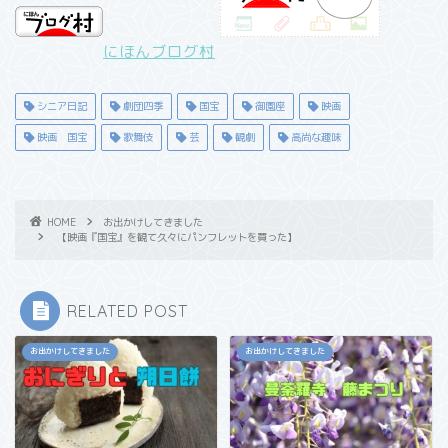
にほんブログ村
シニア日記
劇団四季
国宝
御園座
映画
映画 国宝
歌舞伎
芸
観劇
高尚な趣味
HOME
お出かけしてきました
【映画『国宝』を観て久々にパンフレットを買った】
RELATED POST
お出かけしてきました
お出かけしてきました