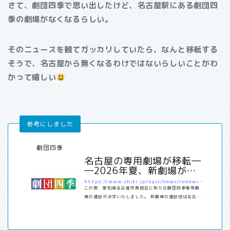
さて、劇団四季で思い出したけど、名古屋駅にある劇団四
季の劇場がなくなるらしい。
そのニュースを観てガッカリしていたら、なんと移転する
そうで、名古屋から無くなるわけではないらしいことがわ
かって嬉しい
劇団四季
名古屋の専用劇場が移転―
―2026年夏、新劇場が名
古屋市熱田区に誕生！｜最
https://www.shiki.jp/navi/news/renewinfo/036446.html
新ニュース
この度、愛知県名古屋市熱田区に新たな劇団四季専用劇
場の建設が決定いたしました。 新劇場の建設地は名古屋
市熱田区三本松町。着工は2025年3月、竣工は26年5
月、グランドオープンは2026年夏を予定して…