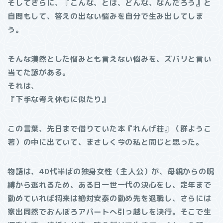
そしてさらに、『こんな、とは、どんな、なんだろう』と
自問もして、答えの出ない悩みを自分で生み出してしま
う。
そんな漠然とした悩みとも言えない悩みを、ズバリと言い
当てた諺がある。
それは、
『下手な考え休むに似たり』
この言葉、先日まで借りていた本『れんげ荘』（群ようこ
著）の中に出ていて、まさしく今の私と同じと思った。
物語は、40代半ばの独身女性（主人公）が、母親からの呪
縛から逃れるため、ある日一世一代の決心をし、定年まで
勤めていれば将来は絶対安泰の勤め先を退職し、さらには
家出同然でおんぼろアパートへ引っ越しを決行。そこで生