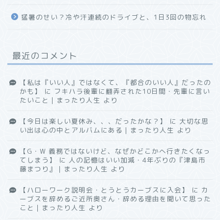
猛暑のせい？冷や汗連続のドライブと、1日3回の物忘れ
最近のコメント
【私は『いい人』ではなくて、『都合のいい人』だったの
かも】
に
フキハラ後輩に翻弄された10日間・先輩に言い
たいこと｜まったり人生
より
【今日は楽しい夏休み、、、だったかな？】
に
大切な思
い出は心の中とアルバムにある｜まったり人生
より
【G・W 義務ではないけど、なぜかどこかへ行きたくなっ
てしまう】
に
人の記憶はいい加減・4年ぶりの『津島市
藤まつり』｜まったり人生
より
【ハローワーク説明会・とうとうカーブスに入会】
に
カ
ーブスを辞めるご近所奥さん・辞める理由を聞いて思った
こと｜まったり人生
より