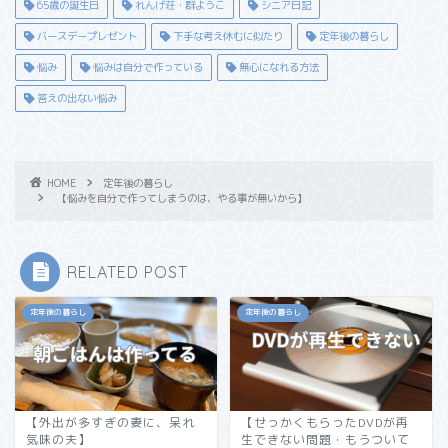
65歳の誕生日
れんげ荘・群ようこ
シニア日記
バースデープレゼント
下手な考え休むに似たり
定年後の暮らし
悩み
悩みは自分で作っている
無心になれる方法
答えの出ない悩み
HOME
定年後の暮らし
【悩みを自分で作ってしまうのは、やる事が無いから】
RELATED POST
定年後の暮らし
定年後の暮らし
【外出が多すぎの妻に、呆れ
【せっかくもらったDVDが再
気味の夫】
生できない問題・もうついて