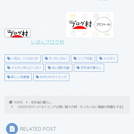
にほんブログ村
いるか、いらないか
もったいない
シニア日記
メルカリ
メルカリめんどくさい
古い固形石鹸
定年後の暮らし
新しい洗濯機
片付けのタイミング
HOME
定年後の暮らし
【片付けのグッドタイミングは買い替えの時・もったいない意識が邪魔をする】
RELATED POST