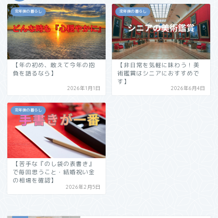
定年後の暮らし
定年後の暮らし
【年の初め、敢えて今年の抱
【非日常を気軽に味わう！美
負を語るなら】
術鑑賞はシニアにおすすめで
す】
2026年1月1日
2026年6月4日
定年後の暮らし
【苦手な『のし袋の表書き』
で毎回思うこと・結婚祝い金
の相場を確認】
2026年2月5日