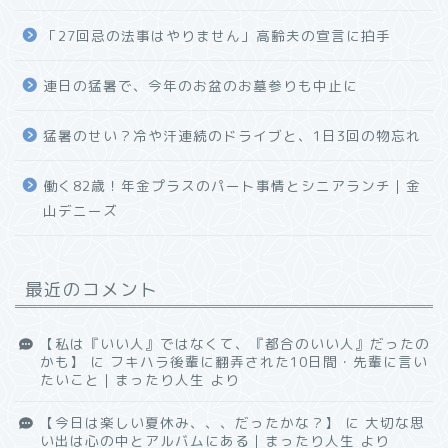
「27回忌の法事はやりません」高齢夫の宣言に拍手
連日の猛暑で、今年のお盆のお墓参りも中止に
猛暑のせい？冷や汗連続のドライブと、1日3回の物忘れ
働く82歳！年金プラスのパート事情とシニアランチ｜金
山デニーズ
最近のコメント
【私は『いい人』ではなくて、『都合のいい人』だったの
かも】
に
フキハラ後輩に翻弄された10日間・先輩に言い
たいこと｜まったり人生
より
【今日は楽しい夏休み、、、だったかな？】
に
大切な思
い出は心の中とアルバムにある｜まったり人生
より