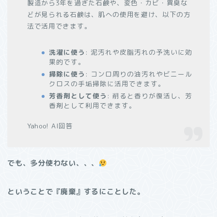
製造から3年を過ぎた石鹸や、変色・カビ・異臭な
どが見られる石鹸は、肌への使用を避け、以下の方
法で活用できます。
洗濯に使う
: 泥汚れや皮脂汚れの予洗いに効
果的です。
掃除に使う
: コンロ周りの油汚れやビニール
クロスの手垢掃除に活用できます。
芳香剤として使う
: 削ると香りが復活し、芳
香剤として利用できます。
Yahoo! AI回答
でも、多分使わない、、、
ということで『廃棄』するにことした。