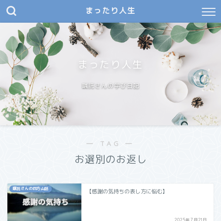
まったり人生
まったり人生
嘱託さんの学び日記
― TAG ―
お選別のお返し
嘱託さんの四方山話
【感謝の気持ちの表し方に悩む】
2025年7月21日