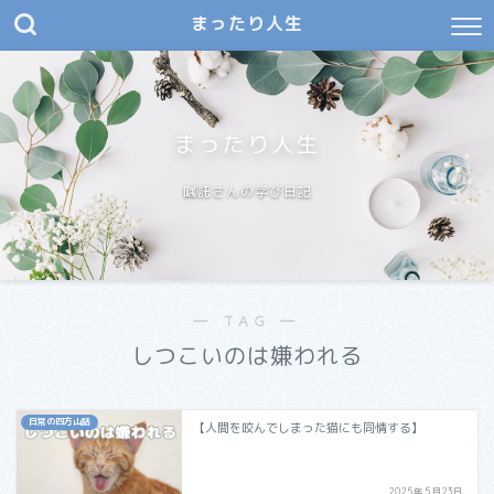
まったり人生
まったり人生
嘱託さんの学び日記
― TAG ―
しつこいのは嫌われる
日常の四方山話
【人間を咬んでしまった猫にも同情する】
2025年5月23日