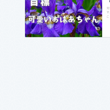
完
す
こ