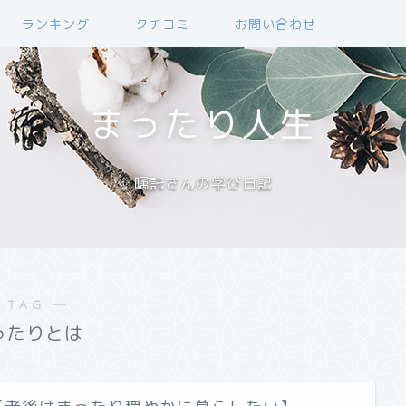
ランキング
クチコミ
お問い合わせ
まったり人生
嘱託さんの学び日記
 TAG ―
ったりとは