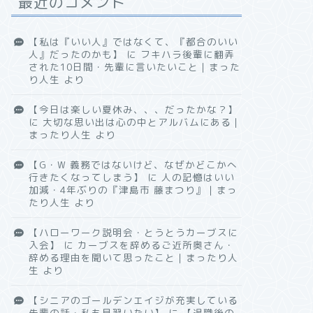
最近のコメント
【私は『いい人』ではなくて、『都合のいい
人』だったのかも】
に
フキハラ後輩に翻弄
された10日間・先輩に言いたいこと｜まった
り人生
より
【今日は楽しい夏休み、、、だったかな？】
に
大切な思い出は心の中とアルバムにある｜
まったり人生
より
【G・W 義務ではないけど、なぜかどこかへ
行きたくなってしまう】
に
人の記憶はいい
加減・4年ぶりの『津島市 藤まつり』｜まっ
たり人生
より
【ハローワーク説明会・とうとうカーブスに
入会】
に
カーブスを辞めるご近所奥さん・
辞める理由を聞いて思ったこと｜まったり人
生
より
【シニアのゴールデンエイジが充実している
先輩の話・私も見習いたい】
に
【退職後の