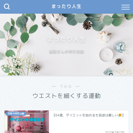
まったり人生
まったり人生
嘱託さんの学び日記
― TAG ―
ウエストを細くする運動
日常の四方山話
【64歳、ダイエットを始めるも前途は厳しい
】
2025年3月23日