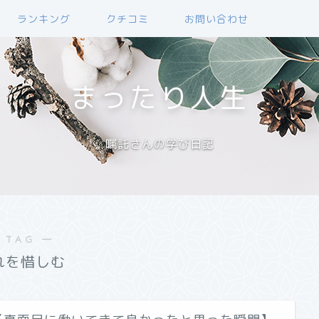
ランキング
クチコミ
お問い合わせ
まったり人生
嘱託さんの学び日記
 TAG ―
れを惜しむ