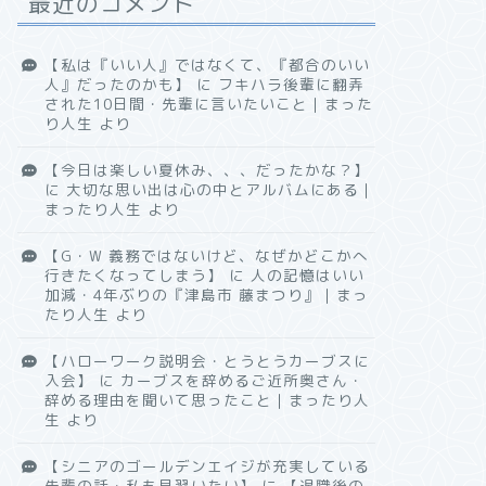
最近のコメント
【私は『いい人』ではなくて、『都合のいい
人』だったのかも】
に
フキハラ後輩に翻弄
された10日間・先輩に言いたいこと｜まった
り人生
より
【今日は楽しい夏休み、、、だったかな？】
に
大切な思い出は心の中とアルバムにある｜
まったり人生
より
【G・W 義務ではないけど、なぜかどこかへ
行きたくなってしまう】
に
人の記憶はいい
加減・4年ぶりの『津島市 藤まつり』｜まっ
たり人生
より
【ハローワーク説明会・とうとうカーブスに
入会】
に
カーブスを辞めるご近所奥さん・
辞める理由を聞いて思ったこと｜まったり人
生
より
【シニアのゴールデンエイジが充実している
先輩の話・私も見習いたい】
に
【退職後の