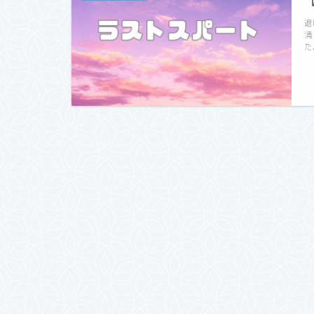
退
清
た