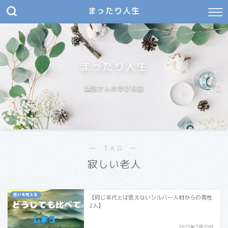
まったり人生
まったり人生
嘱託さんの学び日記
― TAG ―
寂しい老人
老いを考える
【同じ年代とは思えないシルバー人材からの男性
2人】
2025年5月20日