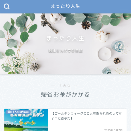
まったり人生
まったり人生
嘱託さんの学び日記
― TAG ―
帰省お金がかかる
嘱託さんの四方山話
【ゴールデンウィークのことを聞かれるのってち
ょっと苦手だ】
2025年5月7日