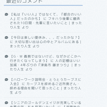
最近のコメント
【私は『いい人』ではなくて、『都合のいい
人』だったのかも】
に
フキハラ後輩に翻弄
された10日間・先輩に言いたいこと｜まった
り人生
より
【今日は楽しい夏休み、、、だったかな？】
に
大切な思い出は心の中とアルバムにある｜
まったり人生
より
【G・W 義務ではないけど、なぜかどこかへ
行きたくなってしまう】
に
人の記憶はいい
加減・4年ぶりの『津島市 藤まつり』｜まっ
たり人生
より
【ハローワーク説明会・とうとうカーブスに
入会】
に
カーブスを辞めるご近所奥さん・
辞める理由を聞いて思ったこと｜まったり人
生
より
【シニアのゴールデンエイジが充実している
先輩の話・私も見習いたい】
に
【退職後の