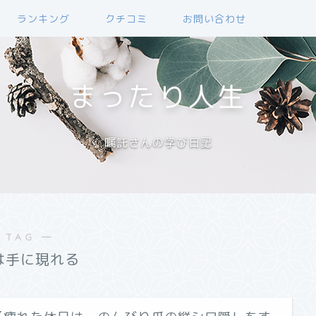
ランキング
クチコミ
お問い合わせ
まったり人生
嘱託さんの学び日記
 TAG ―
は手に現れる