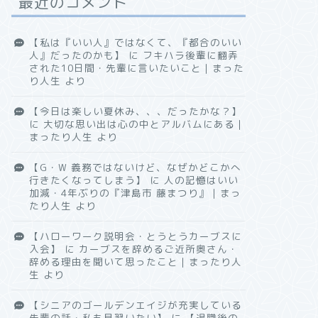
最近のコメント
【私は『いい人』ではなくて、『都合のいい
人』だったのかも】
に
フキハラ後輩に翻弄
された10日間・先輩に言いたいこと｜まった
り人生
より
【今日は楽しい夏休み、、、だったかな？】
に
大切な思い出は心の中とアルバムにある｜
まったり人生
より
【G・W 義務ではないけど、なぜかどこかへ
行きたくなってしまう】
に
人の記憶はいい
加減・4年ぶりの『津島市 藤まつり』｜まっ
たり人生
より
【ハローワーク説明会・とうとうカーブスに
入会】
に
カーブスを辞めるご近所奥さん・
辞める理由を聞いて思ったこと｜まったり人
生
より
【シニアのゴールデンエイジが充実している
先輩の話・私も見習いたい】
に
【退職後の