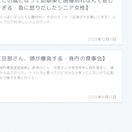
【この歳になって幼馴染と喧嘩別れなんて悲し
すぎる・急に怒りだしたシニア女性】
りっぽくなったら心療内科へ 今日のランチ （応援ポチお願いします） に
んブログ村 珍しい人とのランチ …
2025年12月11日
【旦那さん、頭が爆発する・身内の食事会】
頭内爆発音症候群』 昨夜のこと、旦那さんが突然夜中に目を覚まし、寝
から出て行った。 トイレかと思ったけどなかなか戻ってこないので心配
なり様子を見に行くと …
2025年8月17日