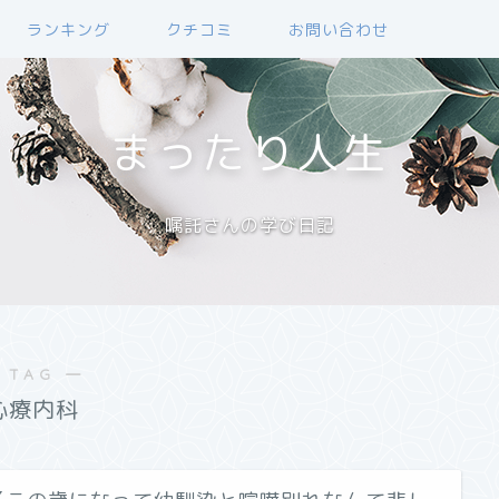
ランキング
クチコミ
お問い合わせ
まったり人生
嘱託さんの学び日記
 TAG ―
心療内科