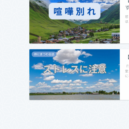
怒
ほ
体にまつわる話
『
室
に