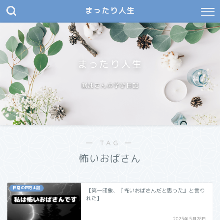
まったり人生
まったり人生
嘱託さんの学び日記
― TAG ―
怖いおばさん
日常の四方山話
【第一印象、『怖いおばさんだと思った』と言わ
れた】
2025年5月28日