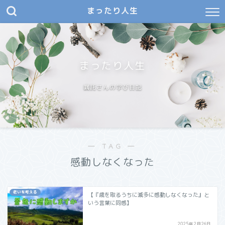
まったり人生
まったり人生
嘱託さんの学び日記
― TAG ―
感動しなくなった
老いを考える
【『歳を取るうちに滅多に感動しなくなった』と
いう言葉に同感】
2025年2月26日