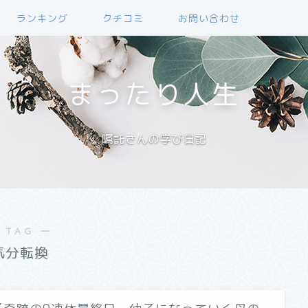
ランキング
クチコミ
お問い合わせ
まったり人生
嘱託さんの学び日記
 TAG ―
気分転換