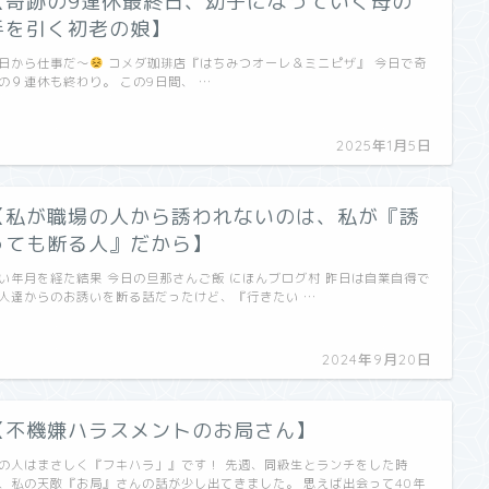
【奇跡の9連休最終日、幼子になっていく母の
手を引く初老の娘】
日から仕事だ〜
コメダ珈琲店『はちみつオーレ＆ミニピザ』 今日で奇
の９連休も終わり。 この9日間、 …
2025年1月5日
【私が職場の人から誘われないのは、私が『誘
っても断る人』だから】
い年月を経た結果 今日の旦那さんご飯 にほんブログ村 昨日は自業自得で
人達からのお誘いを断る話だったけど、『行きたい …
2024年9月20日
【不機嫌ハラスメントのお局さん】
の人はまさしく『フキハラ」』です！ 先週、同級生とランチをした時
、私の天敵『お局』さんの話が少し出てきました。 思えば出会って40年