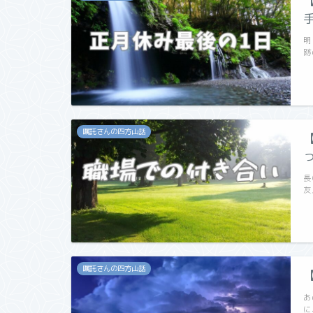
明
跡
嘱託さんの四方山話
長
友
嘱託さんの四方山話
あ
に