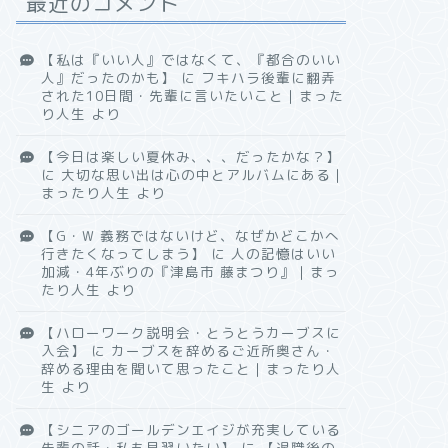
最近のコメント
【私は『いい人』ではなくて、『都合のいい
人』だったのかも】
に
フキハラ後輩に翻弄
された10日間・先輩に言いたいこと｜まった
り人生
より
【今日は楽しい夏休み、、、だったかな？】
に
大切な思い出は心の中とアルバムにある｜
まったり人生
より
【G・W 義務ではないけど、なぜかどこかへ
行きたくなってしまう】
に
人の記憶はいい
加減・4年ぶりの『津島市 藤まつり』｜まっ
たり人生
より
【ハローワーク説明会・とうとうカーブスに
入会】
に
カーブスを辞めるご近所奥さん・
辞める理由を聞いて思ったこと｜まったり人
生
より
【シニアのゴールデンエイジが充実している
先輩の話・私も見習いたい】
に
【退職後の