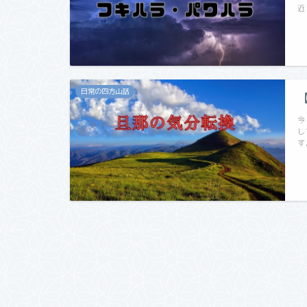
近
日常の四方山話
今
し
す