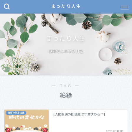
まったり人生
まったり人生
嘱託さんの学び日記
― TAG ―
絶縁
日常の四方山話
【人間関係の断捨離は年賀状から？】
2025年1月2日