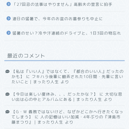
「27回忌の法事はやりません」高齢夫の宣言に拍手
連日の猛暑で、今年のお盆のお墓参りも中止に
猛暑のせい？冷や汗連続のドライブと、1日3回の物忘れ
最近のコメント
【私は『いい人』ではなくて、『都合のいい人』だったの
かも】
に
フキハラ後輩に翻弄された10日間・先輩に言い
たいこと｜まったり人生
より
【今日は楽しい夏休み、、、だったかな？】
に
大切な思
い出は心の中とアルバムにある｜まったり人生
より
【G・W 義務ではないけど、なぜかどこかへ行きたくなっ
てしまう】
に
人の記憶はいい加減・4年ぶりの『津島市
藤まつり』｜まったり人生
より