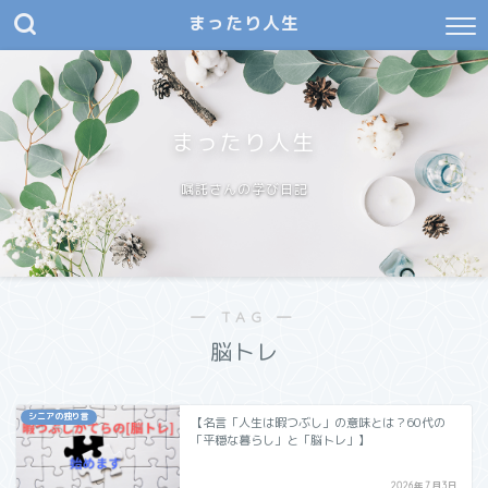
まったり人生
まったり人生
嘱託さんの学び日記
― TAG ―
脳トレ
シニアの独り言
【名言「人生は暇つぶし」の意味とは？60代の
「平穏な暮らし」と「脳トレ」】
2026年7月3日