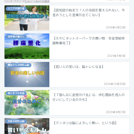
シニアの独り言
【認知症の始まり？人の名前を覚えられない、今
言おうとした言葉が出てこない】
2026年6月22日
定年後の暮らし
【久々にネットスーパーでお買い物・年金受給申
請無事完了】
2025年9月3日
嘱託さんの四方山話
【若い人の笑いは、脳トレになる】
2024年10月30日
体にまつわる話
【『皆んなに迷惑かける』は、休む理由を他人の
せいにしているのかも】
2024年8月21日
日常の四方山話
【マンネリは脳によろしく無い、という話】