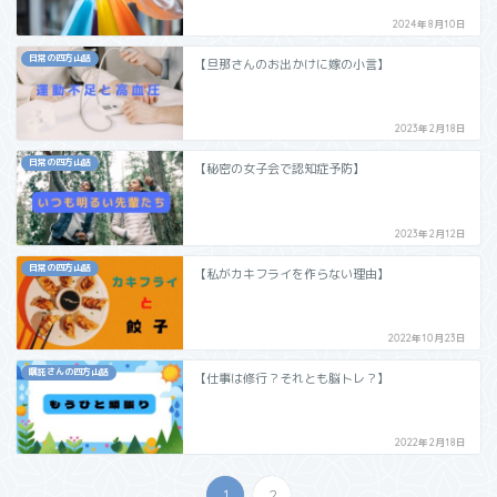
2024年8月10日
日常の四方山話
【旦那さんのお出かけに嫁の小言】
2023年2月18日
日常の四方山話
【秘密の女子会で認知症予防】
2023年2月12日
日常の四方山話
【私がカキフライを作らない理由】
2022年10月23日
嘱託さんの四方山話
【仕事は修行？それとも脳トレ？】
2022年2月18日
1
2