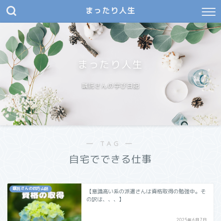
まったり人生
まったり人生
嘱託さんの学び日記
― TAG ―
自宅でできる仕事
嘱託さんの四方山話
【意識高い系の派遣さんは資格取得の勉強中。そ
の訳は、、、】
2025年6月7日