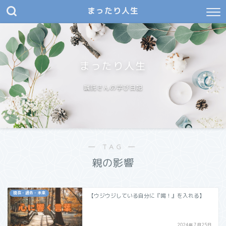
まったり人生
まったり人生
嘱託さんの学び日記
― TAG ―
親の影響
現在・過去・未来
【ウジウジしている自分に『喝！』を入れる】
2024年7月25日