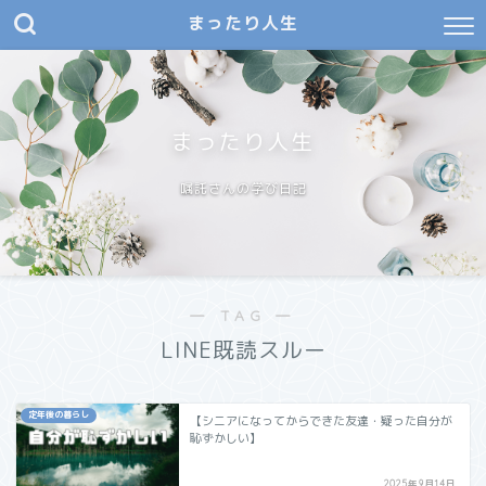
まったり人生
まったり人生
嘱託さんの学び日記
― TAG ―
LINE既読スルー
定年後の暮らし
【シニアになってからできた友達・疑った自分が
恥ずかしい】
2025年9月14日