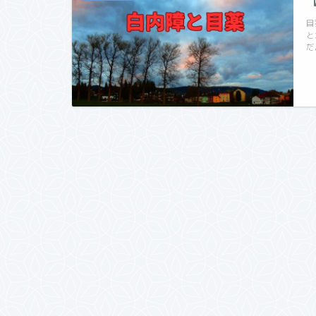
目
と
だ