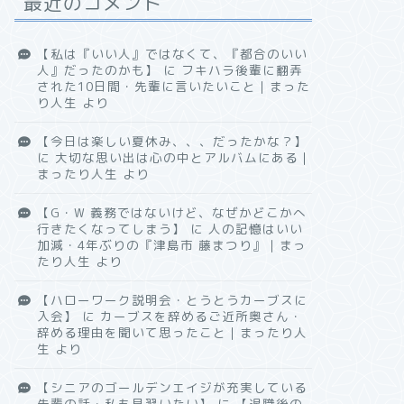
最近のコメント
【私は『いい人』ではなくて、『都合のいい
人』だったのかも】
に
フキハラ後輩に翻弄
された10日間・先輩に言いたいこと｜まった
り人生
より
【今日は楽しい夏休み、、、だったかな？】
に
大切な思い出は心の中とアルバムにある｜
まったり人生
より
【G・W 義務ではないけど、なぜかどこかへ
行きたくなってしまう】
に
人の記憶はいい
加減・4年ぶりの『津島市 藤まつり』｜まっ
たり人生
より
【ハローワーク説明会・とうとうカーブスに
入会】
に
カーブスを辞めるご近所奥さん・
辞める理由を聞いて思ったこと｜まったり人
生
より
【シニアのゴールデンエイジが充実している
先輩の話・私も見習いたい】
に
【退職後の