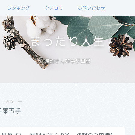
ランキング
クチコミ
お問い合わせ
まったり人生
嘱託さんの学び日記
 TAG ―
目薬苦手