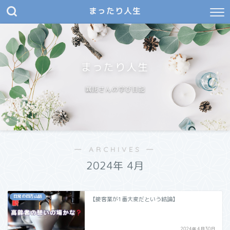
まったり人生
まったり人生
嘱託さんの学び日記
― ARCHIVES ―
2024年 4月
日常の四方山話
【接客業が1番大変だという結論】
2024年4月30日