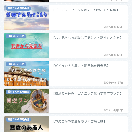
嘱託さんの四方山話
【ゴーデンウィークなのに、引きこもり状態】
2024年4月29日
日常の四方山話
【若く見られる秘訣は元気な人と話すことかも】
2024年4月28日
日常の四方山話
【朝ドラで名古屋の名所旧跡を再発見】
2024年4月27日
嘱託さんの四方山話
【職場の昼休み、ピクニック気分で青空ランチ】
2024年4月26日
嘱託さんの四方山話
【お局さんの悪意を感じた言葉とは】