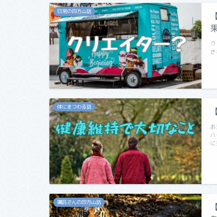
日常の四方山話
ク
さ
体にまつわる話
お
バ
に
嘱託さんの四方山話