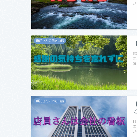
が
嘱託さんの四方山話
3
に
職
嘱託さんの四方山話
何
に
が