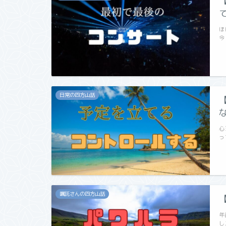
ほ
今
日常の四方山話
心
っ
嘱託さんの四方山話
年
し