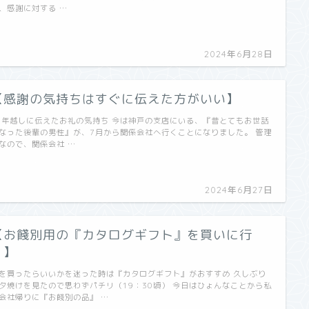
、感謝に対する …
2024年6月28日
【感謝の気持ちはすぐに伝えた方がいい】
5年越しに伝えたお礼の気持ち 今は神戸の支店にいる、『昔とてもお世話
なった後輩の男性』が、7月から関係会社へ行くことになりました。 管理
なので、関係会社 …
2024年6月27日
【お餞別用の『カタログギフト』を買いに行
く】
を買ったらいいかを迷った時は『カタログギフト』がおすすめ 久しぶり
夕焼けを見たので思わずパチリ（19：30頃） 今日はひょんなことから私
会社帰りに『お餞別の品』 …