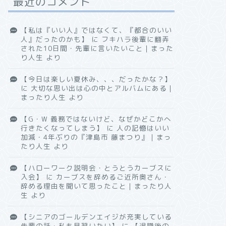
最近のコメント
【私は『いい人』ではなくて、『都合のいい
人』だったのかも】
に
フキハラ後輩に翻弄
された10日間・先輩に言いたいこと｜まった
り人生
より
【今日は楽しい夏休み、、、だったかな？】
に
大切な思い出は心の中とアルバムにある｜
まったり人生
より
【G・W 義務ではないけど、なぜかどこかへ
行きたくなってしまう】
に
人の記憶はいい
加減・4年ぶりの『津島市 藤まつり』｜まっ
たり人生
より
【ハローワーク説明会・とうとうカーブスに
入会】
に
カーブスを辞めるご近所奥さん・
辞める理由を聞いて思ったこと｜まったり人
生
より
【シニアのゴールデンエイジが充実している
先輩の話・私も見習いたい】
に
【退職後の