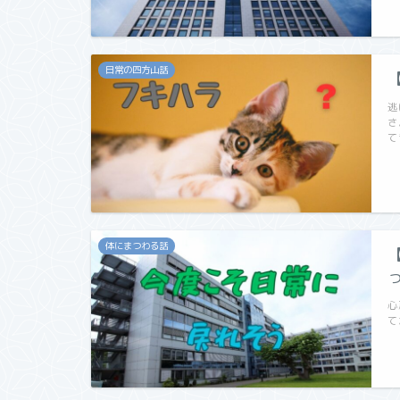
日常の四方山話
逃
さ
て
体にまつわる話
心
て