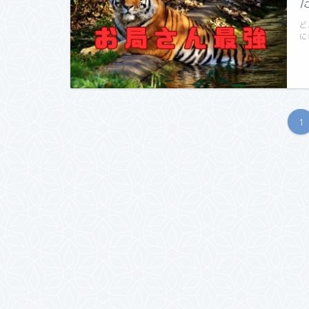
ど
に
1