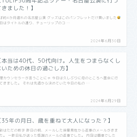
【TULIP50周年記念ツアー・名古屋公演に行っ
てきました！】
ぼ約4か月遅れの名古屋公演 グッズはこのパンフレットだけ買いました
日はタイトルの通り、チューリップのコ …
2024年6月30日
【本当は40代、50代向け。人生をつまらなくし
ないための休日の過ごし方】
理カウンセラーが言うことにゃ 今日は久しぶりに母のところへ面会に行
てきました。 それは先週から決めていた今日の私の …
2024年6月29日
【35年の月日、歳を重ねて大人になった？】
齢はただの数字 昨日の朝、メールした後輩男性から返事のメールがきま
た。 一昨日私が送った感謝のメールの返事でした。 内容は簡単でした