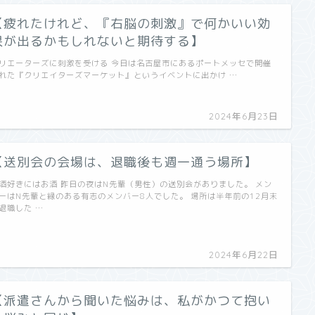
【疲れたけれど、『右脳の刺激』で何かいい効
果が出るかもしれないと期待する】
リエーターズに刺激を受ける 今日は名古屋市にあるポートメッセで開催
れた『クリエイターズマーケット』というイベントに出かけ …
2024年6月23日
【送別会の会場は、退職後も週一通う場所】
酒好きにはお酒 昨日の夜はN先輩（男性）の送別会がありました。 メン
ーはN先輩と縁のある有志のメンバー8人でした。 場所は半年前の12月末
退職した …
2024年6月22日
【派遣さんから聞いた悩みは、私がかつて抱い