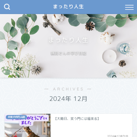
まったり人生
まったり人生
嘱託さんの学び日記
― ARCHIVES ―
2024年 12月
日常の四方山話
【大晦日、笑う門には福来る】
2024年12月31日