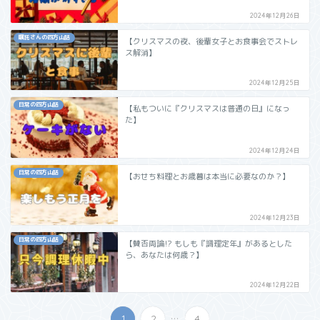
2024年12月26日
嘱託さんの四方山話
【クリスマスの夜、後輩女子とお食事会でストレ
ス解消】
2024年12月25日
日常の四方山話
【私もついに『クリスマスは普通の日』になっ
た】
2024年12月24日
日常の四方山話
【おせち料理とお歳暮は本当に必要なのか？】
2024年12月23日
日常の四方山話
【賛否両論⁉︎ もしも『調理定年』があるとした
ら、あなたは何歳？】
2024年12月22日
...
1
2
4