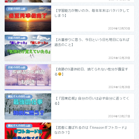
日常の四方山話
【学習能力が無いのか、毎年年末はバタバタして
しまう】
2024年12月30日
日常の四方山話
【お墓参りに思う、今日という日も明日になれば
過去のこと】
2024年12月29日
日常の四方山話
【奇跡の9連休初日、捨てられない性分が露呈す
る
】
2024年12月28日
嘱託さんの四方山話
【『因果応報』自分の行いは必ず自分に返ってく
る】
2024年12月27日
嘱託さんの四方山話
【若者に喜ばれるのは『Amazonギフトカード』
なのか？】