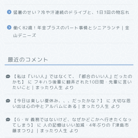
猛暑のせい？冷や汗連続のドライブと、1日3回の物忘れ
働く82歳！年金プラスのパート事情とシニアランチ｜金
山デニーズ
最近のコメント
【私は『いい人』ではなくて、『都合のいい人』だったの
かも】
に
フキハラ後輩に翻弄された10日間・先輩に言い
たいこと｜まったり人生
より
【今日は楽しい夏休み、、、だったかな？】
に
大切な思
い出は心の中とアルバムにある｜まったり人生
より
【G・W 義務ではないけど、なぜかどこかへ行きたくなっ
てしまう】
に
人の記憶はいい加減・4年ぶりの『津島市
藤まつり』｜まったり人生
より