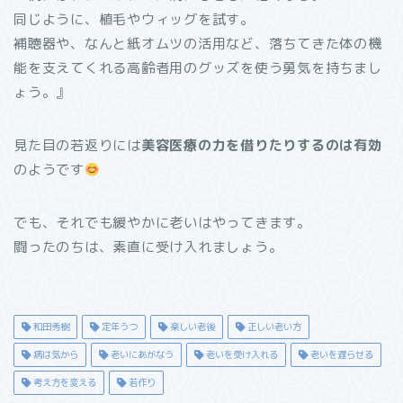
同じように、植毛やウィッグを試す。
補聴器や、なんと紙オムツの活用など、落ちてきた体の機
能を支えてくれる高齢者用のグッズを使う勇気を持ちまし
ょう。』
見た目の若返りには
美容医療の力を借りたりするのは有効
のようです
でも、それでも緩やかに老いはやってきます。
闘ったのちは、素直に受け入れましょう。
和田秀樹
定年うつ
楽しい老後
正しい老い方
病は気から
老いにあがなう
老いを受け入れる
老いを遅らせる
考え方を変える
若作り