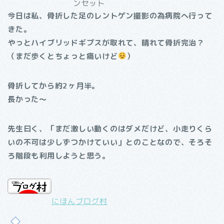
ンセット
今日は私、骨折した足のレントゲン撮影の為
病院へ行って
きた。
やっとハイブリッドギプスが取れて、晴れて骨折完治
？
（まだ歩くとちょっと痛いけど
）
骨折してから約2ヶ月半。
長かった〜
先生曰く、「まだ激しい動くのはダメだけど、小走りくら
いの不可は少しずつかけていい」とのことなので、そろそ
ろ階段も利用しようと思う。
にほんブログ村