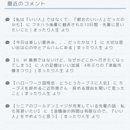
最近のコメント
【私は『いい人』ではなくて、『都合のいい人』だったの
かも】
に
フキハラ後輩に翻弄された10日間・先輩に言い
たいこと｜まったり人生
より
【今日は楽しい夏休み、、、だったかな？】
に
大切な思
い出は心の中とアルバムにある｜まったり人生
より
【G・W 義務ではないけど、なぜかどこかへ行きたくなっ
てしまう】
に
人の記憶はいい加減・4年ぶりの『津島市
藤まつり』｜まったり人生
より
【ハローワーク説明会・とうとうカーブスに入会】
に
カ
ーブスを辞めるご近所奥さん・辞める理由を聞いて思った
こと｜まったり人生
より
【シニアのゴールデンエイジが充実している先輩の話・私
も見習いたい】
に
【退職後の時間は有限なので、『いい
人』をやめようと思う】｜まったり人生
より