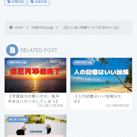
経費削減
設備投資
HOME
日常の四方山話
【互いに良い医療サービスを求めている】
RELATED POST
日常の四方山話
日常の四方山話
【学習能力が無いのか、毎年
【人の記憶はいい加減なも
年末はバタバタしてしまう】
の】
2024年12月30日
2025年8月10日
体にまつわる話