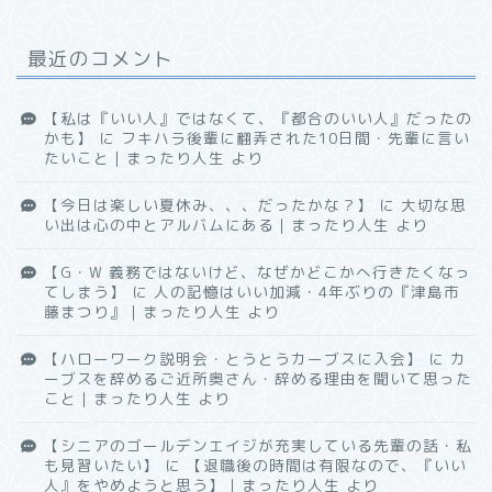
最近のコメント
【私は『いい人』ではなくて、『都合のいい人』だったの
かも】
に
フキハラ後輩に翻弄された10日間・先輩に言い
たいこと｜まったり人生
より
【今日は楽しい夏休み、、、だったかな？】
に
大切な思
い出は心の中とアルバムにある｜まったり人生
より
【G・W 義務ではないけど、なぜかどこかへ行きたくなっ
てしまう】
に
人の記憶はいい加減・4年ぶりの『津島市
藤まつり』｜まったり人生
より
【ハローワーク説明会・とうとうカーブスに入会】
に
カ
ーブスを辞めるご近所奥さん・辞める理由を聞いて思った
こと｜まったり人生
より
【シニアのゴールデンエイジが充実している先輩の話・私
も見習いたい】
に
【退職後の時間は有限なので、『いい
人』をやめようと思う】｜まったり人生
より