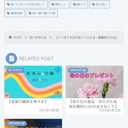
幾つになっても気が若い人
懐かしい
懐メロ
気が若い
精神年齢
若い頃に聴いた曲
HOME
老いを考える
【いつまでも気が若くいられる一番簡単な方法】
RELATED POST
老いを考える
日常の四方山話
【老後の趣味を考える】
【母の日の面会・ありがた迷
惑な親切にNOが言えなくて】
2021年7月5日
2025年5月11日
日常の四方山話