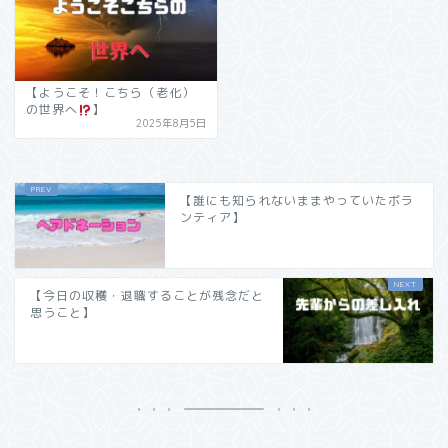
【ようこそ！こちら（老化）
の世界へ
】
2025年8月5日
【誰にも知られないままやっていたボラ
ンティア】
【今日の収穫・退職することが残念だと
思うこと】