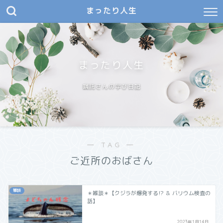
まったり人生
まったり人生
嘱託さんの学び日記
― TAG ―
ご近所のおばさん
雑談
＊雑談＊【クジラが爆発する⁉︎ ＆ バリウム検査の
話】
2023年1月14日