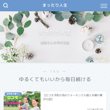
まったり人生
まったり人生
嘱託さんの学び日記
― TAG ―
ゆるくてもいいから毎日続ける
定年後の暮らし
【ロコモ予防の為のウォーキング＆暇人夫婦の贅
沢の話】
2025年8月13日