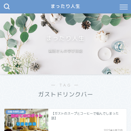
まったり人生
まったり人生
嘱託さんの学び日記
― TAG ―
ガストドリンクバー
日常の四方山話
【ガストのスープとコーヒーで悩んでしまった
話】
2025年6月21日