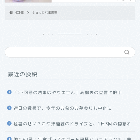
HOME
ショックな出来事
最近の投稿
「27回忌の法事はやりません」高齢夫の宣言に拍手
連日の猛暑で、今年のお盆のお墓参りも中止に
猛暑のせい？冷や汗連続のドライブと、1日3回の物忘れ
働く82歳！年金プラスのパート事情とシニアランチ｜金