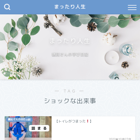
まったり人生
まったり人生
嘱託さんの学び日記
― TAG ―
ショックな出来事
嘱託さんの四方山話
【トイレがつまった
】
2022年10月27日