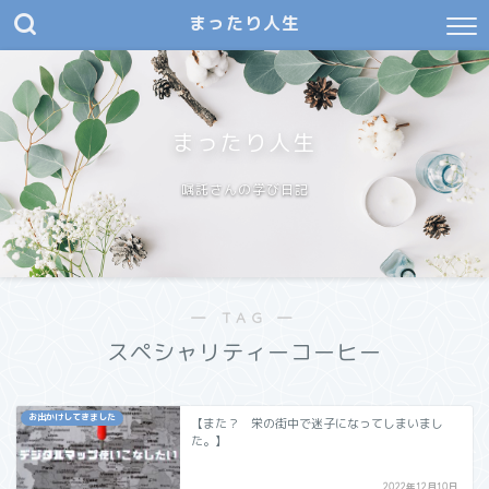
まったり人生
まったり人生
嘱託さんの学び日記
― TAG ―
スペシャリティーコーヒー
お出かけしてきました
【また？ 栄の街中で迷子になってしまいまし
た。】
2022年12月10日