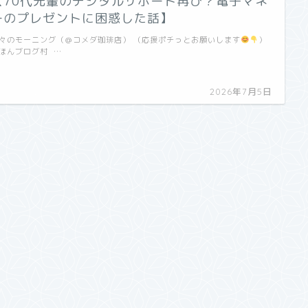
【70代先輩のデジタルサポート再び？電子マネ
ーのプレゼントに困惑した話】
々のモーニング（＠コメダ珈琲店） （応援ポチっとお願いします
）
ほんブログ村 …
2026年7月5日