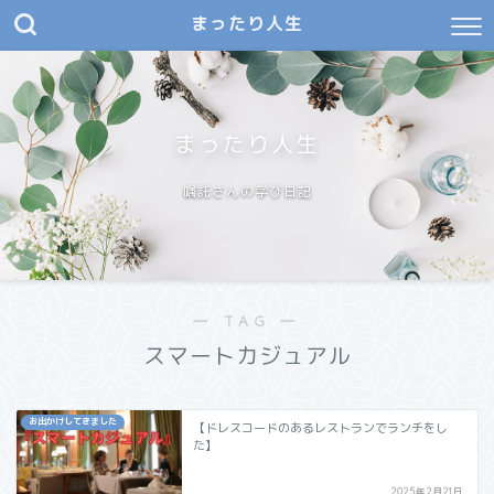
まったり人生
まったり人生
嘱託さんの学び日記
― TAG ―
スマートカジュアル
お出かけしてきました
【ドレスコードのあるレストランでランチをし
た】
2025年2月21日