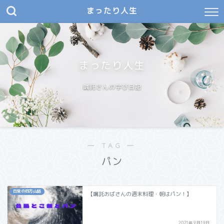
まったり人生
まったり人生
嘱託さんの学び日記
― TAG ―
パン
日常の四方山話
【嘱託おばさんの週末料理・朝はパン！】
2021年9月19日