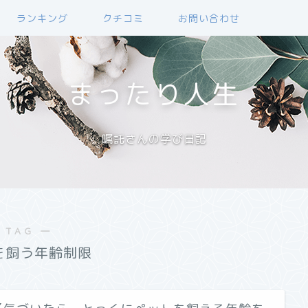
ランキング
クチコミ
お問い合わせ
まったり人生
嘱託さんの学び日記
 TAG ―
を飼う年齢制限