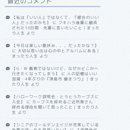
最近のコメント
【私は『いい人』ではなくて、『都合のいい
人』だったのかも】
に
フキハラ後輩に翻弄
された10日間・先輩に言いたいこと｜まった
り人生
より
【今日は楽しい夏休み、、、だったかな？】
に
大切な思い出は心の中とアルバムにある｜
まったり人生
より
【G・W 義務ではないけど、なぜかどこかへ
行きたくなってしまう】
に
人の記憶はいい
加減・4年ぶりの『津島市 藤まつり』｜まっ
たり人生
より
【ハローワーク説明会・とうとうカーブスに
入会】
に
カーブスを辞めるご近所奥さん・
辞める理由を聞いて思ったこと｜まったり人
生
より
【シニアのゴールデンエイジが充実している
先輩の話・私も見習いたい】
に
【退職後の