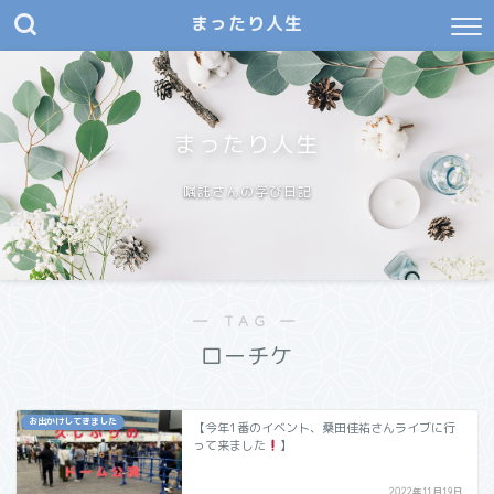
まったり人生
まったり人生
嘱託さんの学び日記
― TAG ―
ローチケ
お出かけしてきました
【今年1番のイベント、桑田佳祐さんライブに行
って来ました
】
2022年11月19日