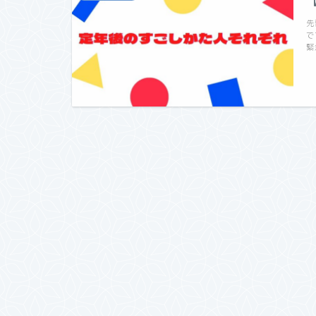
先
で
緊