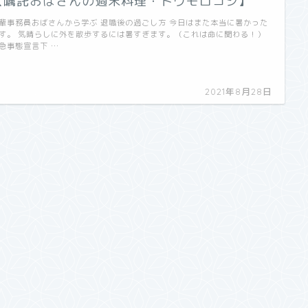
【嘱託おばさんの週末料理・トウモロコシ】
輩事務員おばさんから学ぶ 退職後の過ごし方 今日はまた本当に暑かった
す。 気晴らしに外を散歩するには暑すぎます。（これは命に関わる！）
急事態宣言下 …
2021年8月28日