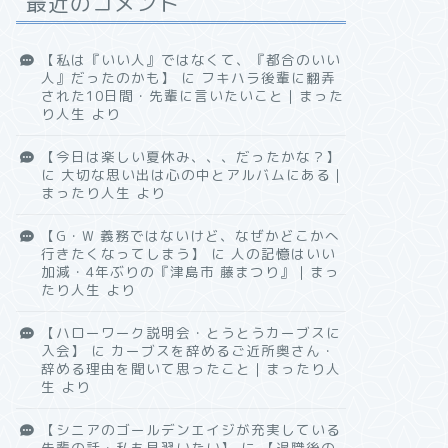
最近のコメント
【私は『いい人』ではなくて、『都合のいい
人』だったのかも】
に
フキハラ後輩に翻弄
された10日間・先輩に言いたいこと｜まった
り人生
より
【今日は楽しい夏休み、、、だったかな？】
に
大切な思い出は心の中とアルバムにある｜
まったり人生
より
【G・W 義務ではないけど、なぜかどこかへ
行きたくなってしまう】
に
人の記憶はいい
加減・4年ぶりの『津島市 藤まつり』｜まっ
たり人生
より
【ハローワーク説明会・とうとうカーブスに
入会】
に
カーブスを辞めるご近所奥さん・
辞める理由を聞いて思ったこと｜まったり人
生
より
【シニアのゴールデンエイジが充実している
先輩の話・私も見習いたい】
に
【退職後の