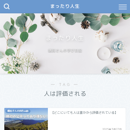
まったり人生
まったり人生
嘱託さんの学び日記
― TAG ―
人は評価される
嘱託さんの四方山話
【どこにいても人は誰かから評価されている】
2025年3月27日