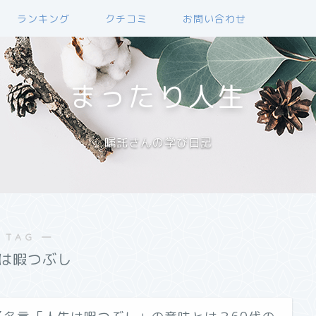
ランキング
クチコミ
お問い合わせ
まったり人生
嘱託さんの学び日記
 TAG ―
は暇つぶし