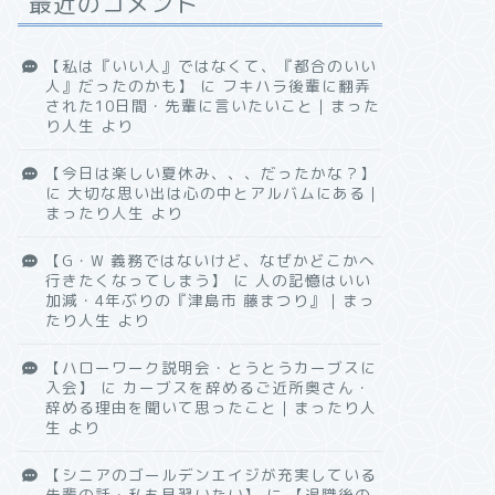
最近のコメント
【私は『いい人』ではなくて、『都合のいい
人』だったのかも】
に
フキハラ後輩に翻弄
された10日間・先輩に言いたいこと｜まった
り人生
より
【今日は楽しい夏休み、、、だったかな？】
に
大切な思い出は心の中とアルバムにある｜
まったり人生
より
【G・W 義務ではないけど、なぜかどこかへ
行きたくなってしまう】
に
人の記憶はいい
加減・4年ぶりの『津島市 藤まつり』｜まっ
たり人生
より
【ハローワーク説明会・とうとうカーブスに
入会】
に
カーブスを辞めるご近所奥さん・
辞める理由を聞いて思ったこと｜まったり人
生
より
【シニアのゴールデンエイジが充実している
先輩の話・私も見習いたい】
に
【退職後の