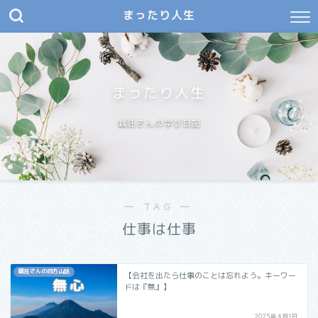
まったり人生
まったり人生
嘱託さんの学び日記
― TAG ―
仕事は仕事
嘱託さんの四方山話
【会社を出たら仕事のことは忘れよう。キーワー
ドは『無』】
2025年4月1日