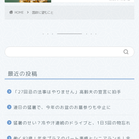
HOME
国政に望むこと
最近の投稿
「27回忌の法事はやりません」高齢夫の宣言に拍手
連日の猛暑で、今年のお盆のお墓参りも中止に
猛暑のせい？冷や汗連続のドライブと、1日3回の物忘れ
働く82歳！年金プラスのパート事情とシニアランチ｜金