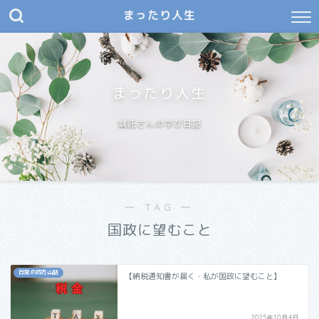
まったり人生
まったり人生
嘱託さんの学び日記
― TAG ―
国政に望むこと
日常の四方山話
【納税通知書が届く・私が国政に望むこと】
2025年10月4日