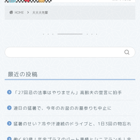
HOME
大大大先輩
最近の投稿
「27回忌の法事はやりません」高齢夫の宣言に拍手
連日の猛暑で、今年のお盆のお墓参りも中止に
猛暑のせい？冷や汗連続のドライブと、1日3回の物忘れ
働く82歳！年金プラスのパート事情とシニアランチ｜金