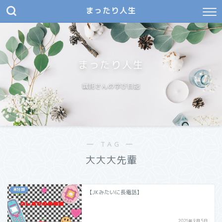
まったり人生
まったり人生
嘱託さんの学び日記
― TAG ―
大大大先輩
未分類
【JKみたいに長電話】
2021年9月5日