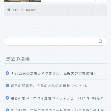
HOME
富部神社
最近の投稿
「27回忌の法事はやりません」高齢夫の宣言に拍手
連日の猛暑で、今年のお盆のお墓参りも中止に
猛暑のせい？冷や汗連続のドライブと、1日3回の物忘れ
働く82歳！年金プラスのパート事情とシニアランチ｜金