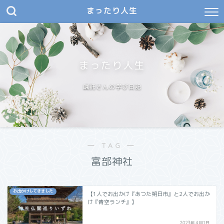
まったり人生
まったり人生
嘱託さんの学び日記
― TAG ―
富部神社
お出かけしてきました
【1人でお出かけ『あつた朔日市』と2人でお出か
け『青空ランチ』】
2023年4月1日