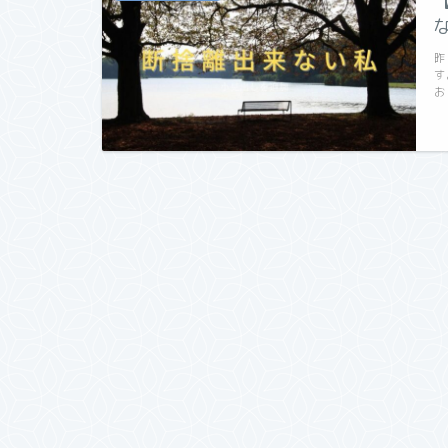
昨
す
お