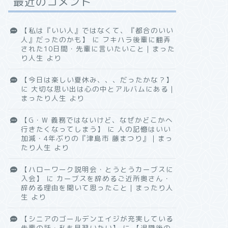
最近のコメント
【私は『いい人』ではなくて、『都合のいい
人』だったのかも】
に
フキハラ後輩に翻弄
された10日間・先輩に言いたいこと｜まった
り人生
より
【今日は楽しい夏休み、、、だったかな？】
に
大切な思い出は心の中とアルバムにある｜
まったり人生
より
【G・W 義務ではないけど、なぜかどこかへ
行きたくなってしまう】
に
人の記憶はいい
加減・4年ぶりの『津島市 藤まつり』｜まっ
たり人生
より
【ハローワーク説明会・とうとうカーブスに
入会】
に
カーブスを辞めるご近所奥さん・
辞める理由を聞いて思ったこと｜まったり人
生
より
【シニアのゴールデンエイジが充実している
先輩の話・私も見習いたい】
に
【退職後の