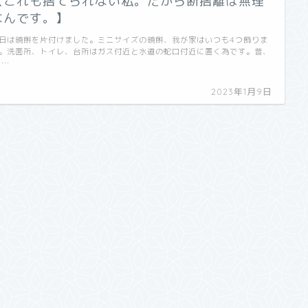
【これも捨てられない私。だから断捨離は無理
なんです。】
日は鏡餅を片付けました。ミニサイズの鏡餅、我が家はいつも4つ飾りま
。洗面所、トイレ、台所はガス付近と水道の蛇口付近に置く為です。昔、
 …
2023年1月9日