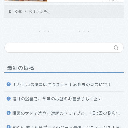
HOME
挨拶しない子供
最近の投稿
「27回忌の法事はやりません」高齢夫の宣言に拍手
連日の猛暑で、今年のお盆のお墓参りも中止に
猛暑のせい？冷や汗連続のドライブと、1日3回の物忘れ
働く82歳！年金プラスのパート事情とシニアランチ｜金