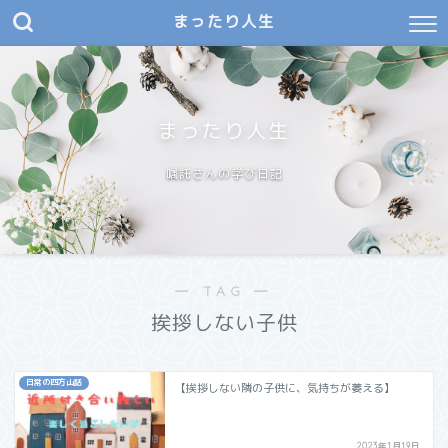
まったり人生
まったり人生
嘱託さんの学び日記
― TAG ―
挨拶しない子供
日常の四方山話
【挨拶しない隣の子供に、気持ちが萎える】
2023年1月19日