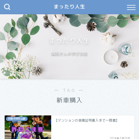
まったり人生
まったり人生
嘱託さんの学び日記
― TAG ―
新車購入
日常の四方山話
【マンションの車庫証明書入手で一悶着】
2024年5月21日