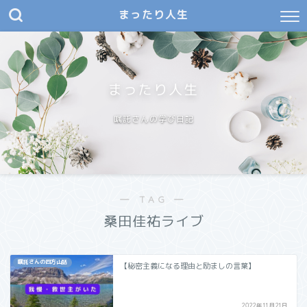
まったり人生
まったり人生
嘱託さんの学び日記
― TAG ―
桑田佳祐ライブ
嘱託さんの四方山話
【秘密主義になる理由と励ましの言葉】
2022年11月21日