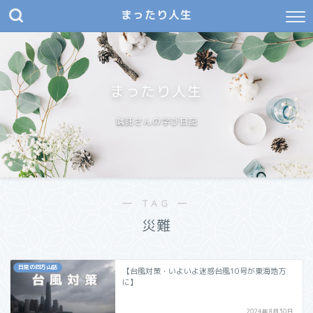
まったり人生
まったり人生
嘱託さんの学び日記
― TAG ―
災難
日常の四方山話
【台風対策・いよいよ迷惑台風10号が東海地方
に】
2024年8月30日