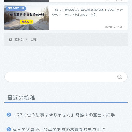
日常の四方山話
【新しい暖房器具。電気敷毛布作戦は失敗だった
かも？ それでも心配なこと】
2022年12月19日
HOME
災難
最近の投稿
「27回忌の法事はやりません」高齢夫の宣言に拍手
連日の猛暑で、今年のお盆のお墓参りも中止に